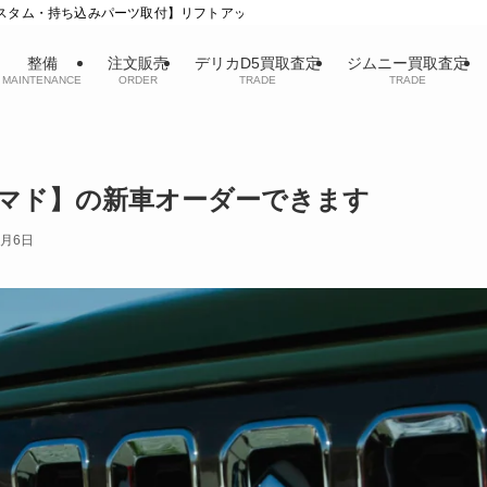
カスタム・持ち込みパーツ取付】リフトアップ/タイヤ/ホイール
整備
注文販売
デリカD5買取査定
ジムニー買取査定
MAINTENANCE
ORDER
TRADE
TRADE
ノマド】の新車オーダーできます
2月6日