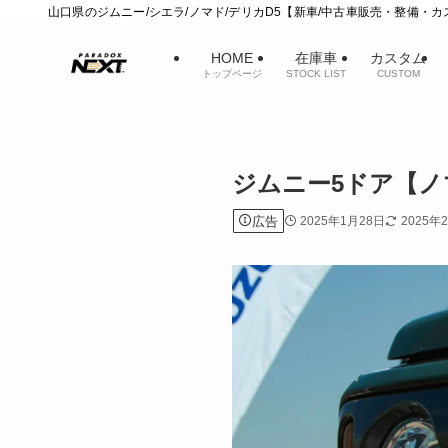
山口県のジムニー/シエラ/ノマド/デリカD5【新車/中古車販売・整備・
HOME
在庫車
カスタム
トップページ
STOCK LIST
CUSTOM
ジムニー5ドア【
広告
2025年1月28日
2025年