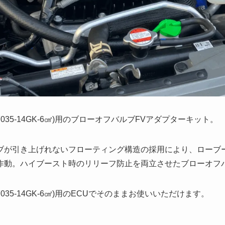
035-14GK-6㎠)用のブローオフバルブFVアダプターキット。
ブが引き上げれないフローティング構造の採用により、ローブ
作動。ハイブースト時のリリーフ防止を両立させたブローオフ
035-14GK-6㎠)用のECUでそのままお使いいただけます。