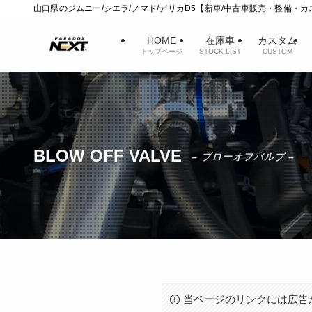
山口県のジムニー/シエラ/ノマド/デリカD5【新車/中古車販売・整備・
HOME
在庫車
カスタム
トップページ
STOCK LIST
CUSTOM
BLOW OFF VALVE
– ブローオフバルブ –
当ページのリンクには広告