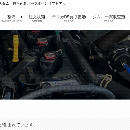
カスタム・持ち込みパーツ取付】リフトアップ/タイヤ/ホイール
整備
注文販売
デリカD5買取査定
ジムニー買取査定
MAINTENANCE
ORDER
TRADE
TRADE
が含まれています。