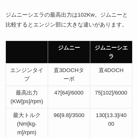
ジムニーシエラの最高出力は102Kw。ジムニーと
比較するとエンジン部に大きな違いがあります。
ジムニー
ジムニーシエ
ラ
エンジンタイ
直3DOCHタ
直4DOCH
プ
ーボ
最高出力
47[64]/6000
75[102]/6000
(KW[ps]/rpm)
最大トルク
96[9.8]/3500
130[13.3]/40
(Nm[kg-
00
m]/rpm)